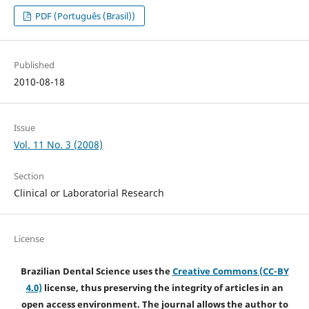
PDF (Português (Brasil))
Published
2010-08-18
Issue
Vol. 11 No. 3 (2008)
Section
Clinical or Laboratorial Research
License
Brazilian Dental Science uses the
Creative Commons (CC-BY
4.0)
license, thus preserving the integrity of articles in an
open access environment. The journal allows the author to