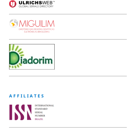
A F F I L I A T E S