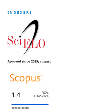
I N D E X E R S
Aproved since 2025/august
1.4
2024
CiteScore
35th percentile