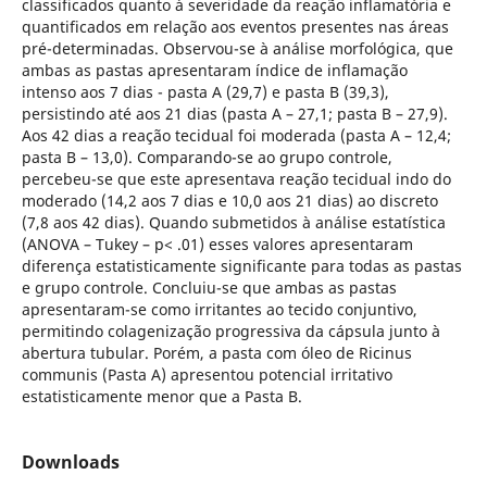
classificados quanto à severidade da reação inflamatória e
quantificados em relação aos eventos presentes nas áreas
pré-determinadas. Observou-se à análise morfológica, que
ambas as pastas apresentaram índice de inflamação
intenso aos 7 dias - pasta A (29,7) e pasta B (39,3),
persistindo até aos 21 dias (pasta A – 27,1; pasta B – 27,9).
Aos 42 dias a reação tecidual foi moderada (pasta A – 12,4;
pasta B – 13,0). Comparando-se ao grupo controle,
percebeu-se que este apresentava reação tecidual indo do
moderado (14,2 aos 7 dias e 10,0 aos 21 dias) ao discreto
(7,8 aos 42 dias). Quando submetidos à análise estatística
(ANOVA – Tukey – p< .01) esses valores apresentaram
diferença estatisticamente significante para todas as pastas
e grupo controle. Concluiu-se que ambas as pastas
apresentaram-se como irritantes ao tecido conjuntivo,
permitindo colagenização progressiva da cápsula junto à
abertura tubular. Porém, a pasta com óleo de Ricinus
communis (Pasta A) apresentou potencial irritativo
estatisticamente menor que a Pasta B.
Downloads