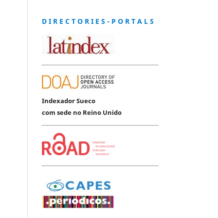
D I R E C T O R I E S - P O R T A L S
Indexador Sueco
com sede no Reino Unido