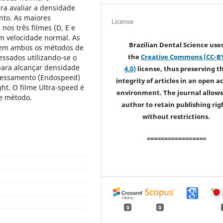
ra avaliar a densidade
nto. As maiores
License
os três filmes (D, E e
m velocidade normal. As
Brazilian Dental Science use
 em ambos os métodos de
the
Creative Commons (CC-B
ssados utilizando-se o
para alcançar densidade
4.0)
license, thus preserving t
ocessamento (Endospeed)
integrity of articles in an open a
ht. O filme Ultra-speed é
environment. The journal allows
te método.
author to retain publishing rig
without restrictions.
=================
0
0