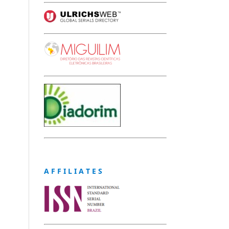
A F F I L I A T E S