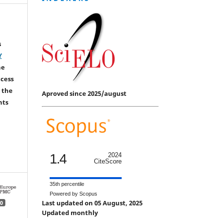
s
Y
he
ccess
 the
Aproved since 2025/august
hts
1.4
2024
CiteScore
35th percentile
Powered by Scopus
Last updated on 05 August, 2025
0
Updated monthly