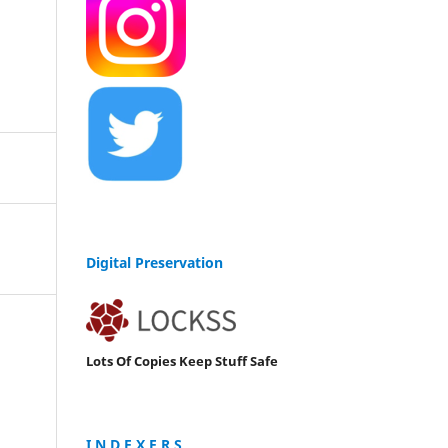
Digital Preservation
Lots Of Copies Keep Stuff Safe
I N D E X E R S