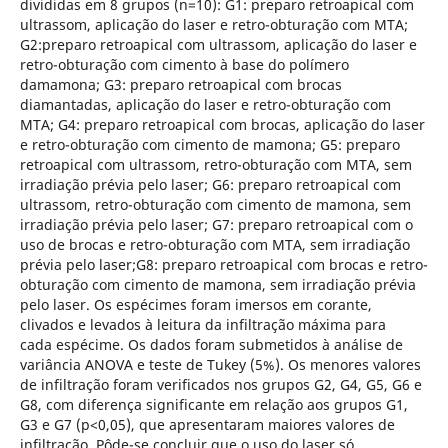
divididas em 8 grupos (n=10): G1: preparo retroapical com
ultrassom, aplicação do laser e retro-obturação com MTA;
G2:preparo retroapical com ultrassom, aplicação do laser e
retro-obturação com cimento à base do polímero
damamona; G3: preparo retroapical com brocas
diamantadas, aplicação do laser e retro-obturação com
MTA; G4: preparo retroapical com brocas, aplicação do laser
e retro-obturação com cimento de mamona; G5: preparo
retroapical com ultrassom, retro-obturação com MTA, sem
irradiação prévia pelo laser; G6: preparo retroapical com
ultrassom, retro-obturação com cimento de mamona, sem
irradiação prévia pelo laser; G7: preparo retroapical com o
uso de brocas e retro-obturação com MTA, sem irradiação
prévia pelo laser;G8: preparo retroapical com brocas e retro-
obturação com cimento de mamona, sem irradiação prévia
pelo laser. Os espécimes foram imersos em corante,
clivados e levados à leitura da infiltração máxima para
cada espécime. Os dados foram submetidos à análise de
variância ANOVA e teste de Tukey (5%). Os menores valores
de infiltração foram verificados nos grupos G2, G4, G5, G6 e
G8, com diferença significante em relação aos grupos G1,
G3 e G7 (p<0,05), que apresentaram maiores valores de
infiltração. Pôde-se concluir que o uso do laser só