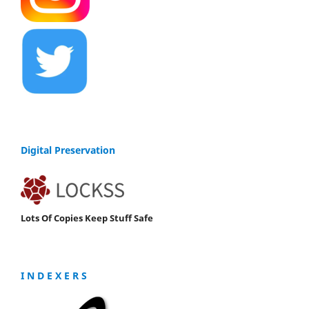
Digital Preservation
Lots Of Copies Keep Stuff Safe
I N D E X E R S