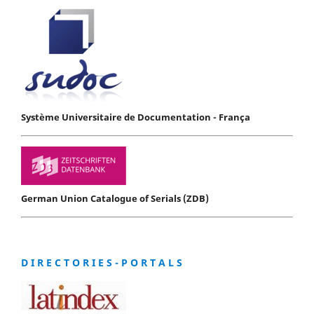
Système Universitaire de Documentation - França
German Union Catalogue of Serials (ZDB)
D I R E C T O R I E S - P O R T A L S