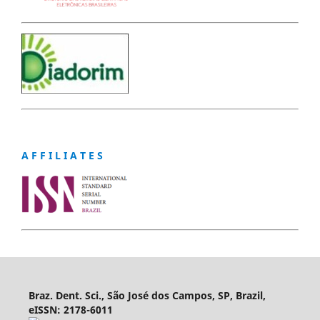
A F F I L I A T E S
Braz. Dent. Sci., São José dos Campos, SP, Brazil,
eISSN: 2178-6011