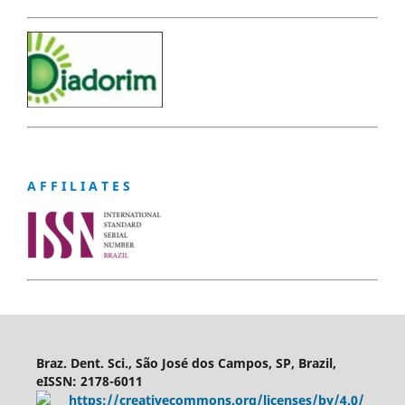
A F F I L I A T E S
Braz. Dent. Sci., São José dos Campos, SP, Brazil,
eISSN: 2178-6011
https://creativecommons.org/licenses/by/4.0/