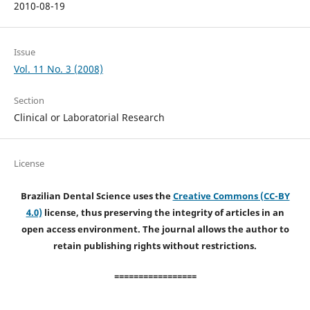
2010-08-19
Issue
Vol. 11 No. 3 (2008)
Section
Clinical or Laboratorial Research
License
Brazilian Dental Science uses the
Creative Commons (CC-BY
4.0)
license, thus preserving the integrity of articles in an
open access environment. The journal allows the author to
retain publishing rights without restrictions.
=================