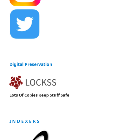
Digital Preservation
Lots Of Copies Keep Stuff Safe
I N D E X E R S