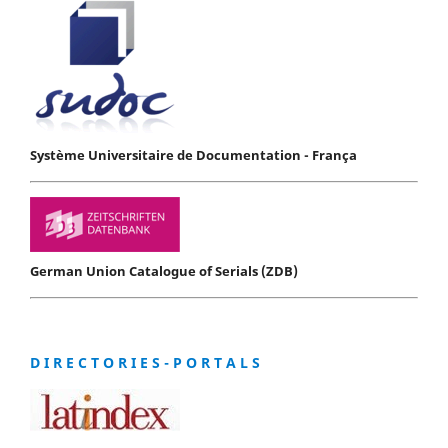
Système Universitaire de Documentation - França
German Union Catalogue of Serials (ZDB)
D I R E C T O R I E S - P O R T A L S