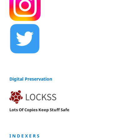
Digital Preservation
Lots Of Copies Keep Stuff Safe
I N D E X E R S