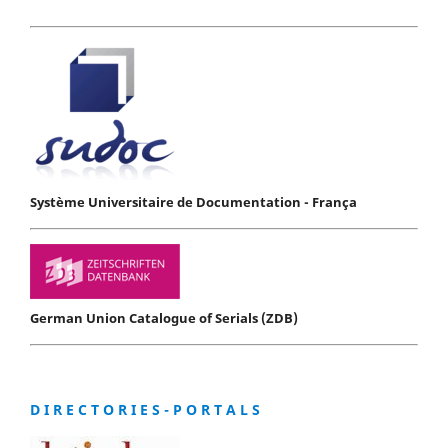
Système Universitaire de Documentation - França
German Union Catalogue of Serials (ZDB)
D I R E C T O R I E S - P O R T A L S