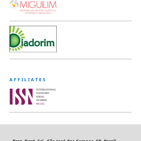
A F F I L I A T E S