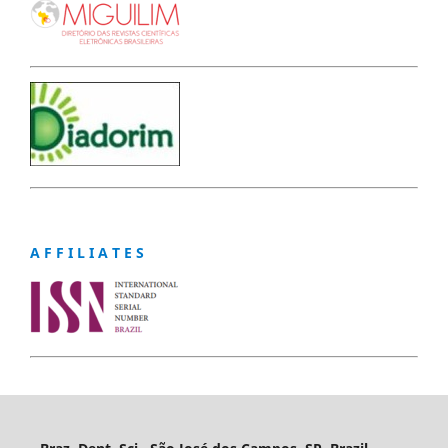
A F F I L I A T E S