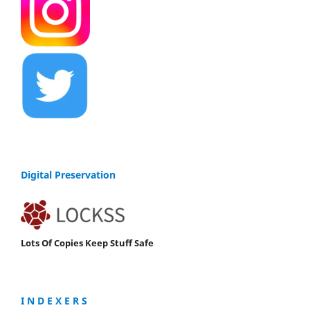
Digital Preservation
Lots Of Copies Keep Stuff Safe
I N D E X E R S