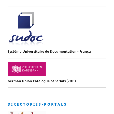
Système Universitaire de Documentation - França
German Union Catalogue of Serials (ZDB)
D I R E C T O R I E S - P O R T A L S