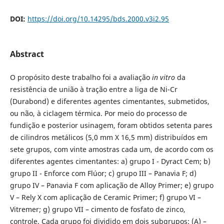
DOI:
https://doi.org/10.14295/bds.2000.v3i2.95
Abstract
O propósito deste trabalho foi a avaliação
in vitro
da
resistência de união à tração entre a liga de Ni-Cr
(Durabond) e diferentes agentes cimentantes, submetidos,
ou não, à ciclagem térmica. Por meio do processo de
fundição e posterior usinagem, foram obtidos setenta pares
de cilindros metálicos (5,0 mm X 16,5 mm) distribuídos em
sete grupos, com vinte amostras cada um, de acordo com os
diferentes agentes cimentantes: a) grupo I - Dyract Cem; b)
grupo II - Enforce com Flúor; c) grupo III – Panavia F; d)
grupo IV – Panavia F com aplicação de Alloy Primer; e) grupo
V – Rely X com aplicação de Ceramic Primer; f) grupo VI –
Vitremer; g) grupo VII – cimento de fosfato de zinco,
controle. Cada grupo foi dividido em dois subgrupos: (A) –