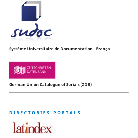
Système Universitaire de Documentation - França
German Union Catalogue of Serials (ZDB)
D I R E C T O R I E S - P O R T A L S