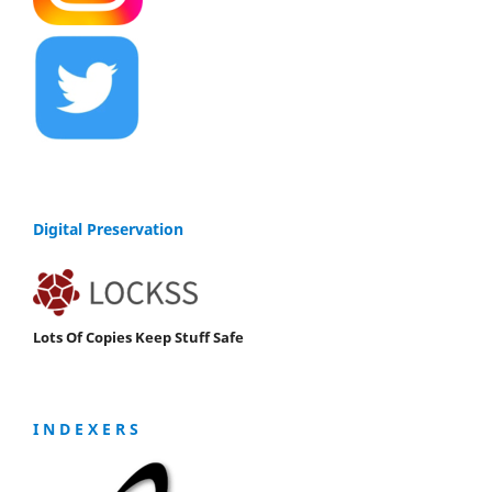
Digital Preservation
Lots Of Copies Keep Stuff Safe
I N D E X E R S