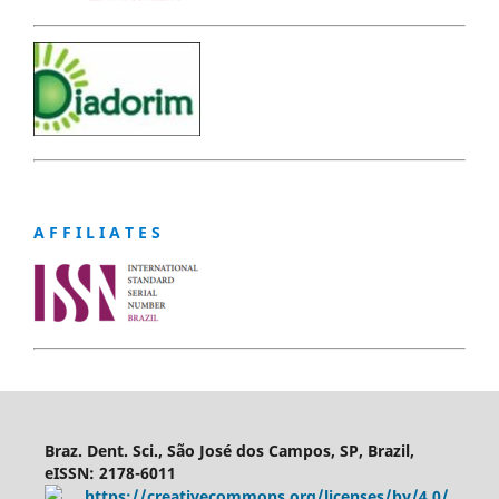
A F F I L I A T E S
Braz. Dent. Sci., São José dos Campos, SP, Brazil,
eISSN: 2178-6011
https://creativecommons.org/licenses/by/4.0/