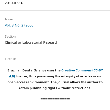
2010-07-16
Issue
Vol. 3 No. 2 (2000)
Section
Clinical or Laboratorial Research
License
Brazilian Dental Science uses the
Creative Commons (CC-BY
4.0)
license, thus preserving the integrity of articles in an
open access environment. The journal allows the author to
retain publishing rights without restrictions.
=================