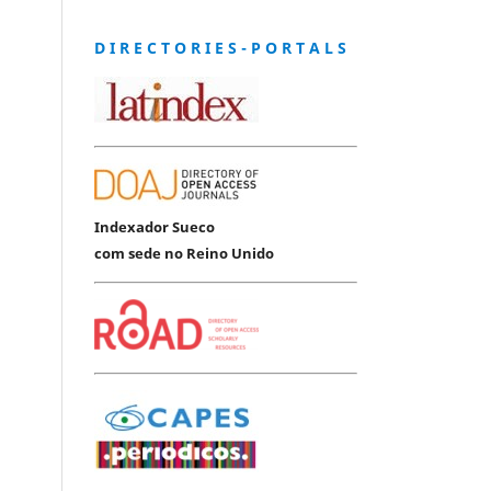
D I R E C T O R I E S - P O R T A L S
Indexador Sueco
com sede no Reino Unido