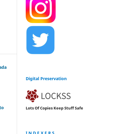
tada
Digital Preservation
to
Lots Of Copies Keep Stuff Safe
I N D E X E R S