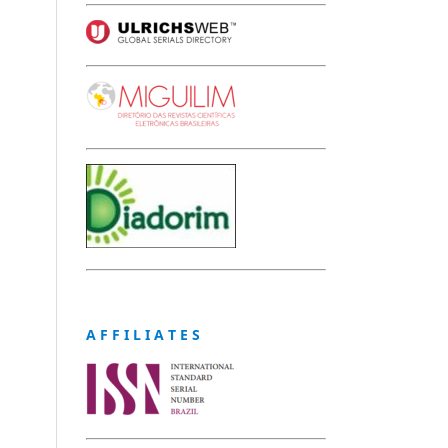
A F F I L I A T E S