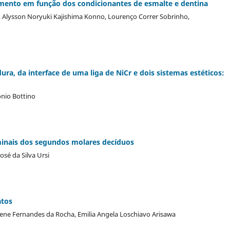
amento em função dos condicionantes de esmalte e dentina
, Alysson Noryuki Kajishima Konno, Lourenço Correr Sobrinho,
ura, da interface de uma liga de NiCr e dois sistemas estéticos:
ônio Bottino
rminais dos segundos molares decíduos
osé da Silva Ursi
atos
lene Fernandes da Rocha, Emilia Angela Loschiavo Arisawa