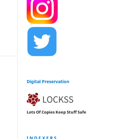
Digital Preservation
Lots Of Copies Keep Stuff Safe
I N D E X E R S