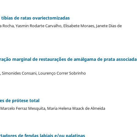
 tíbias de ratas ovariectomizadas
a Rocha, Yasmin Rodarte Carvalho, Elisabete Moraes, Janete Dias de
ltração marginal de restaurações de amálgama de prata associada
i, Simonides Consani, Lourenço Correr Sobrinho
es de prótese total
, Marcelo Ferraz Mesquita, Maria Helena Waack de Almeida
tadores de fendas labiais e/ou palatinas