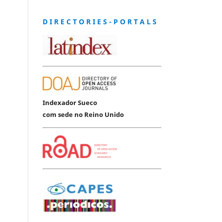
D I R E C T O R I E S - P O R T A L S
Indexador Sueco
com sede no Reino Unido