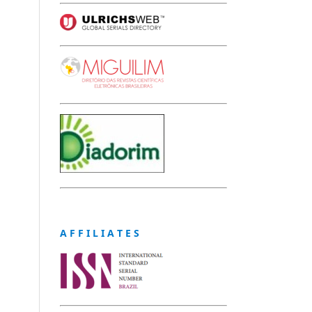
A F F I L I A T E S