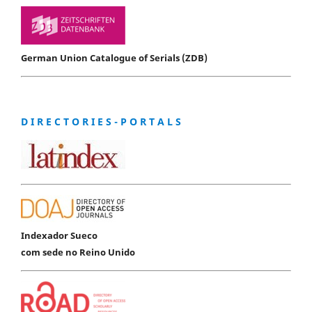
German Union Catalogue of Serials (ZDB)
D I R E C T O R I E S - P O R T A L S
Indexador Sueco
com sede no Reino Unido