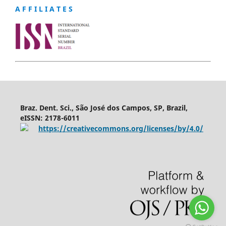
A F F I L I A T E S
Braz. Dent. Sci., São José dos Campos, SP, Brazil,
eISSN: 2178-6011
https://creativecommons.org/licenses/by/4.0/