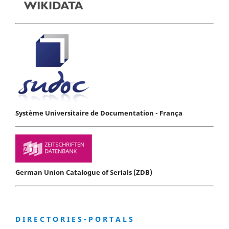
Système Universitaire de Documentation - França
German Union Catalogue of Serials (ZDB)
D I R E C T O R I E S - P O R T A L S