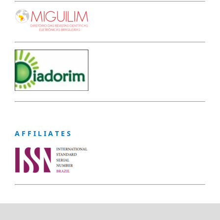
A F F I L I A T E S