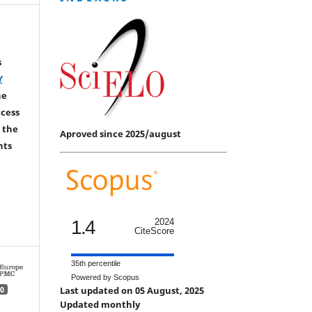
s
Y
he
ccess
 the
Aproved since 2025/august
hts
1.4
2024
CiteScore
35th percentile
Powered by Scopus
Last updated on 05 August, 2025
0
Updated monthly