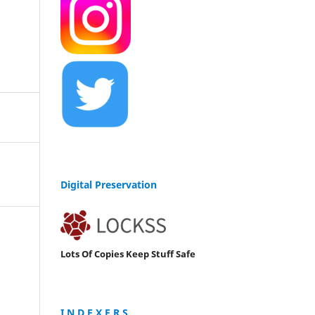
Digital Preservation
Lots Of Copies Keep Stuff Safe
I N D E X E R S