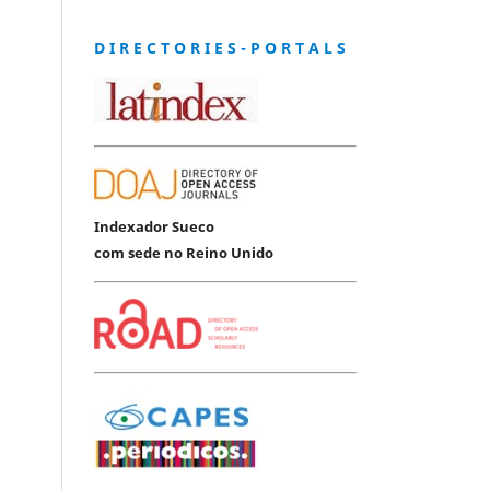
D I R E C T O R I E S - P O R T A L S
Indexador Sueco
com sede no Reino Unido