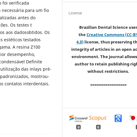
 foi verificada
 necessária para um fio
License
alizadas antes do
ões. Os testes t
Brazilian Dental Science use
os aos dadosobtidos. Os
the
Creative Commons (CC-B
 estéticos testados
4.0)
license, thus preserving t
gama. A resina Z100
integrity of articles in an open a
 pior desempenho,
environment. The journal allows
condensável Definite
author to retain publishing rig
tilização das inlays pré-
without restrictions.
 padronizados, mostrou-
s contatos interdentais.
=================
0
0