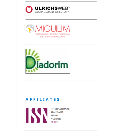
A F F I L I A T E S