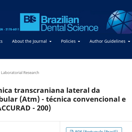
ts
About the Journal
Policies
Author Guidelines
or Laboratorial Research
ica transcraniana lateral da
ular (Atm) - técnica convencional e
ACCURAD - 200)
PDF (Português (Brasil))