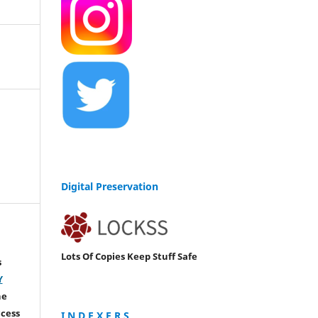
Digital Preservation
Lots Of Copies Keep Stuff Safe
s
Y
he
ccess
I N D E X E R S