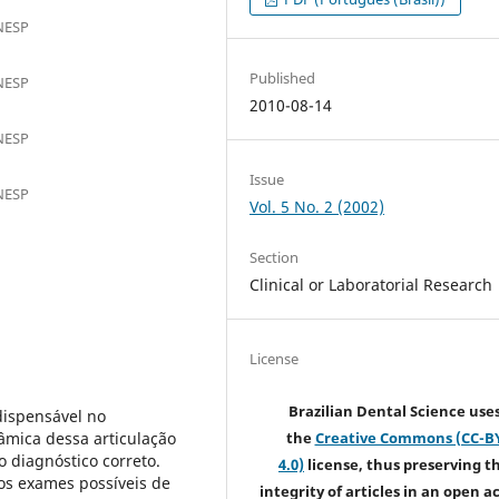
NESP
Published
NESP
2010-08-14
NESP
Issue
NESP
Vol. 5 No. 2 (2002)
Section
Clinical or Laboratorial Research
License
Brazilian Dental Science use
dispensável no
âmica dessa articulação
the
Creative Commons (CC-B
o diagnóstico correto.
4.0)
license, thus preserving t
os exames possíveis de
integrity of articles in an open a