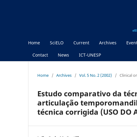
Home
SciELO
Current
Archives
Even
Contact
News
ICT-UNESP
Home
/
Archives
/
Vol. 5 No. 2 (2002)
/
Clinical 
Estudo comparativo da técn
articulação temporomandib
técnica corrigida (USO DO 