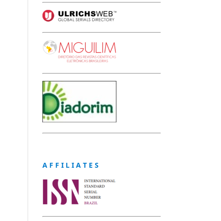
A F F I L I A T E S