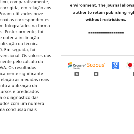
aliou, comparativamente,
environment. The journal allows
 corrigida, em relação aos
author to retain publishing rig
 Foram utilizados nove
 maxilas correspondentes
without restrictions.
ram fotografados na forma
. Posteriormente, foi
=================
e obter a inclinação
ealização da técnica
0. Em seguida, foi
vencional. Os valores dos
amente pelo cálculo da
OVA. Os resultados
icamente significante
0
0
 relação às medidas reais
to a utilização da
cursos e predicados
a o diagnóstico das
studos com um número
ma conclusão mais