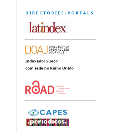
D I R E C T O R I E S - P O R T A L S
Indexador Sueco
com sede no Reino Unido