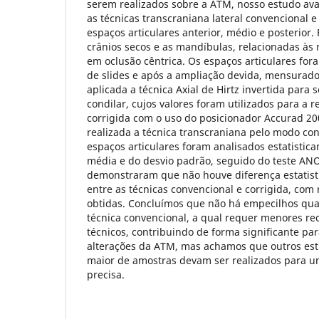
serem realizados sobre a ATM, nosso estudo av
as técnicas transcraniana lateral convencional e
espaços articulares anterior, médio e posterior.
crânios secos e as mandíbulas, relacionadas às
em oclusão cêntrica. Os espaços articulares fo
de slides e após a ampliação devida, mensurados
aplicada a técnica Axial de Hirtz invertida para s
condilar, cujos valores foram utilizados para a r
corrigida com o uso do posicionador Accurad 20
realizada a técnica transcraniana pelo modo con
espaços articulares foram analisados estatistic
média e do desvio padrão, seguido do teste AN
demonstraram que não houve diferença estatist
entre as técnicas convencional e corrigida, com
obtidas. Concluímos que não há empecilhos quan
técnica convencional, a qual requer menores re
técnicos, contribuindo de forma significante par
alterações da ATM, mas achamos que outros e
maior de amostras devam ser realizados para u
precisa.