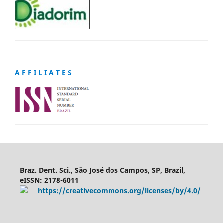
A F F I L I A T E S
Braz. Dent. Sci., São José dos Campos, SP, Brazil,
eISSN: 2178-6011
https://creativecommons.org/licenses/by/4.0/