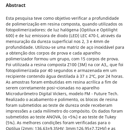
Abstract
Esta pesquisa teve como objetivo verificar a profundidade
de polimerização em resina composta, quando utilizados os
fotopolimerizadores: de luz halógena (Optilux e Optilight
600) e de luz emissora de diodo (LED) LEC 470-I, através da
mensuração da dureza superficial nos 2, 3 e 4mm de
profundidade. Utilizou-se uma matriz de aço inoxidável para
a obtenção dos corpos de prova e cada aparelho
polimerizador formou um grupo, com 15 corpos de prova.
Foi utilizada a resina composta Z100 (3M) na cor A3,, que foi
fotopolimerizada por 40 segundos e armazenada em um
recipiente contendo água destilada à 37 ± 2ºC, por 24 horas.
As amostras foram embutidas em resina acrílica a fim de
serem corretamente posi¬cionadas no aparelho
Microdurômetro Digital Vickers, modelo FM - Future Tech.
Realizado o acabamento e polimento, os blocos de resina
foram submetidos ao teste de dureza onde receberam
impressões a cada milímetro do compósito. Os dados foram
submetidos ao teste ANOVA, (α =5%) e ao teste de Tukey
(5%). As melhores condições foram verificadas para o
Optilux (2mm: 136,63±9,35HV; 3mm:126,95±7,72HV) e as