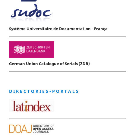
Système Universitaire de Documentation - França
German Union Catalogue of Serials (ZDB)
D I R E C T O R I E S - P O R T A L S