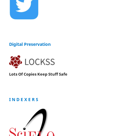
Digital Preservation
Lots Of Copies Keep Stuff Safe
I N D E X E R S