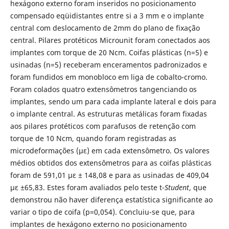
hexágono externo foram inseridos no posicionamento
compensado eqüidistantes entre si a 3 mm e o implante
central com deslocamento de 2mm do plano de fixação
central. Pilares protéticos Microunit foram conectados aos
implantes com torque de 20 Ncm. Coifas plásticas (n=5) e
usinadas (n=5) receberam enceramentos padronizados e
foram fundidos em monobloco em liga de cobalto-cromo.
Foram colados quatro extensômetros tangenciando os
implantes, sendo um para cada implante lateral e dois para
o implante central. As estruturas metálicas foram fixadas
aos pilares protéticos com parafusos de retenção com
torque de 10 Ncm, quando foram registradas as
microdeformações (με) em cada extensômetro. Os valores
médios obtidos dos extensômetros para as coifas plásticas
foram de 591,01 με ± 148,08 e para as usinadas de 409,04
με ±65,83. Estes foram avaliados pelo teste t-
Student
, que
demonstrou não haver diferença estatística significante ao
variar o tipo de coifa (p=0,054). Concluiu-se que, para
implantes de hexágono externo no posicionamento