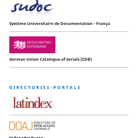
Système Universitaire de Documentation - França
German Union Catalogue of Serials (ZDB)
D I R E C T O R I E S - P O R T A L S
Indexador Sueco