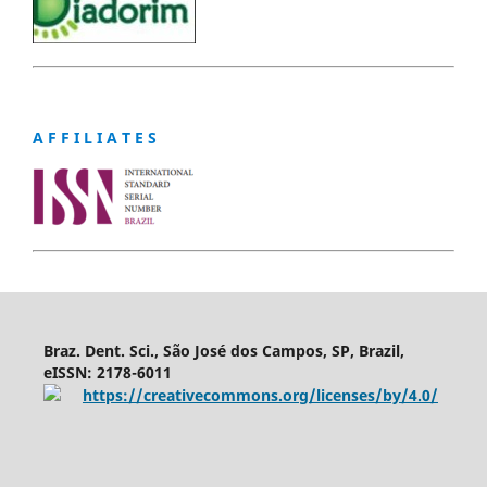
A F F I L I A T E S
Braz. Dent. Sci., São José dos Campos, SP, Brazil,
eISSN: 2178-6011
https://creativecommons.org/licenses/by/4.0/