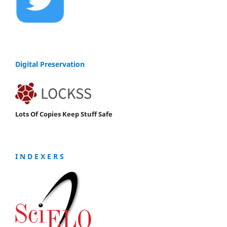
Digital Preservation
Lots Of Copies Keep Stuff Safe
I N D E X E R S