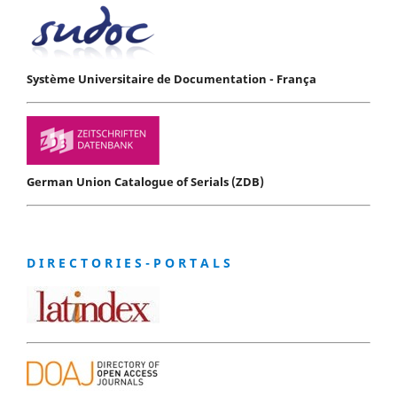
Système Universitaire de Documentation - França
German Union Catalogue of Serials (ZDB)
D I R E C T O R I E S - P O R T A L S