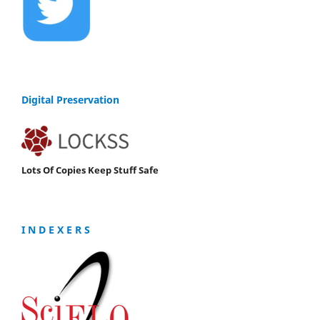
Digital Preservation
Lots Of Copies Keep Stuff Safe
I N D E X E R S