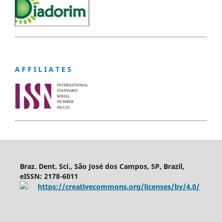
A F F I L I A T E S
Braz. Dent. Sci., São José dos Campos, SP, Brazil,
eISSN: 2178-6011
https://creativecommons.org/licenses/by/4.0/