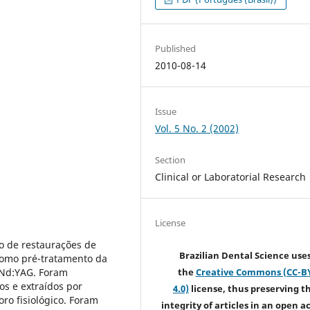
Published
2010-08-14
Issue
Vol. 5 No. 2 (2002)
Section
Clinical or Laboratorial Research
License
to de restaurações de
Brazilian Dental Science use
 como pré-tratamento da
r Nd:YAG. Foram
the
Creative Commons (CC-B
s e extraídos por
4.0)
license, thus preserving t
ro fisiológico. Foram
integrity of articles in an open a