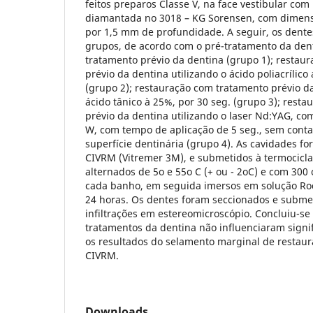
feitos preparos Classe V, na face vestibular com
diamantada no 3018 – KG Sorensen, com dimen
por 1,5 mm de profundidade. A seguir, os dente
grupos, de acordo com o pré-tratamento da den
tratamento prévio da dentina (grupo 1); restau
prévio da dentina utilizando o ácido poliacrílico
(grupo 2); restauração com tratamento prévio da
ácido tânico à 25%, por 30 seg. (grupo 3); rest
prévio da dentina utilizando o laser Nd:YAG, com
W, com tempo de aplicação de 5 seg., sem conta
superfície dentinária (grupo 4). As cavidades f
CIVRM (Vitremer 3M), e submetidos à termocic
alternados de 5o e 55o C (+ ou - 2oC) e com 300
cada banho, em seguida imersos em solução Rod
24 horas. Os dentes foram seccionados e submet
infiltrações em estereomicroscópio. Concluiu-se
tratamentos da dentina não influenciaram signi
os resultados do selamento marginal de restau
CIVRM.
Downloads