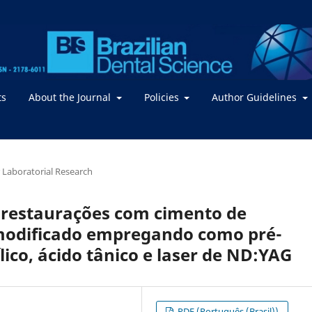
ts
About the Journal
Policies
Author Guidelines
or Laboratorial Research
 restaurações com cimento de
-modificado empregando como pré-
lico, ácido tânico e laser de ND:YAG
PDF (Português (Brasil))