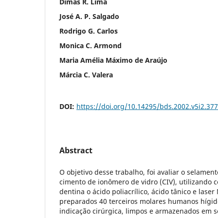
Dimas R. Lima
José A. P. Salgado
Rodrigo G. Carlos
Monica C. Armond
Maria Amélia Máximo de Araújo
Márcia C. Valera
DOI:
https://doi.org/10.14295/bds.2002.v5i2.377
Abstract
O objetivo desse trabalho, foi avaliar o selamen
cimento de ionômero de vidro (CIV), utilizando
dentina o ácido poliacrílico, ácido tânico e lase
preparados 40 terceiros molares humanos hígido
indicação cirúrgica, limpos e armazenados em so