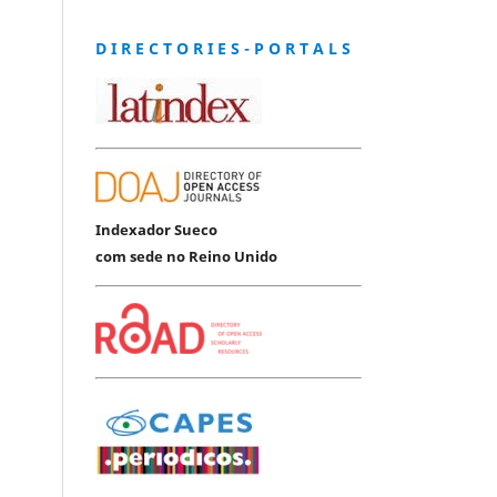
D I R E C T O R I E S - P O R T A L S
Indexador Sueco
com sede no Reino Unido