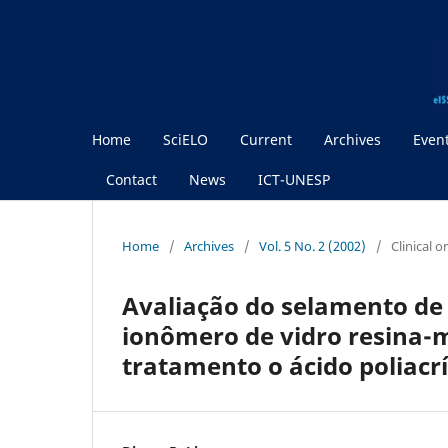
Home
SciELO
Current
Archives
Even
Contact
News
ICT-UNESP
Home
/
Archives
/
Vol. 5 No. 2 (2002)
/
Clinical 
Avaliação do selamento de
ionômero de vidro resina
tratamento o ácido poliacrí