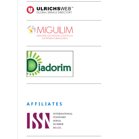
A F F I L I A T E S