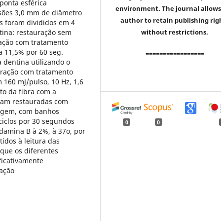
 ponta esférica
environment. The journal allows
sões 3,0 mm de diâmetro
author to retain publishing rig
s foram divididos em 4
tina: restauração sem
without restrictions.
ração com tratamento
 a 11,5% por 60 seg.
=================
 dentina utilizando o
auração com tratamento
 160 mJ/pulso, 10 Hz, 1,6
to da fibra com a
oram restauradas com
lagem, com banhos
 ciclos por 30 segundos
0
0
amina B à 2%, à 37o, por
idos à leitura das
 que os diferentes
ficativamente
ração