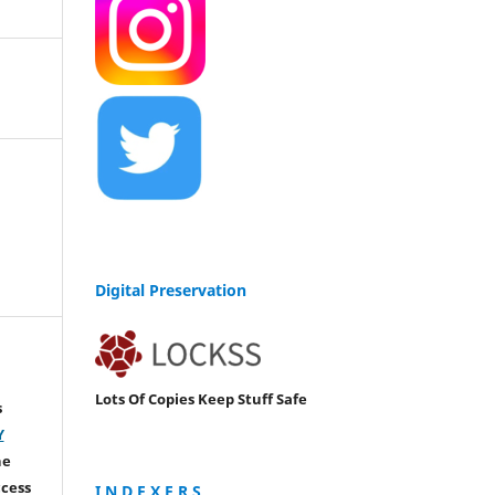
Digital Preservation
Lots Of Copies Keep Stuff Safe
s
Y
he
ccess
I N D E X E R S