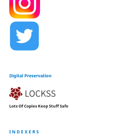
Digital Preservation
Lots Of Copies Keep Stuff Safe
I N D E X E R S