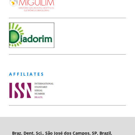
A F F I L I A T E S
Braz. Dent. Sci., São José dos Campos, SP, Brazil,