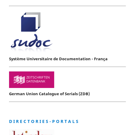
Système Universitaire de Documentation - França
German Union Catalogue of Serials (ZDB)
D I R E C T O R I E S - P O R T A L S