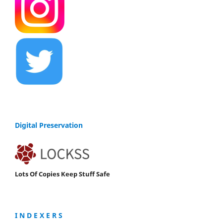
Digital Preservation
Lots Of Copies Keep Stuff Safe
I N D E X E R S