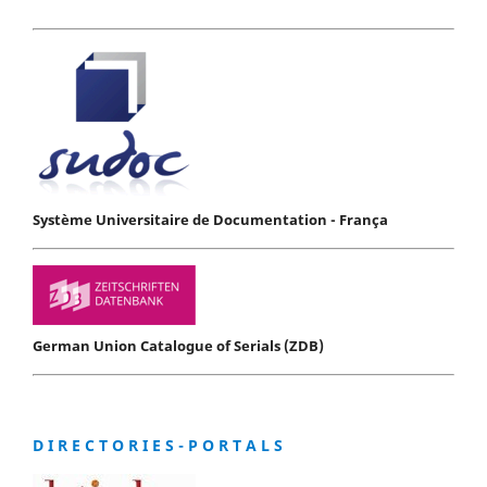
Système Universitaire de Documentation - França
German Union Catalogue of Serials (ZDB)
D I R E C T O R I E S - P O R T A L S