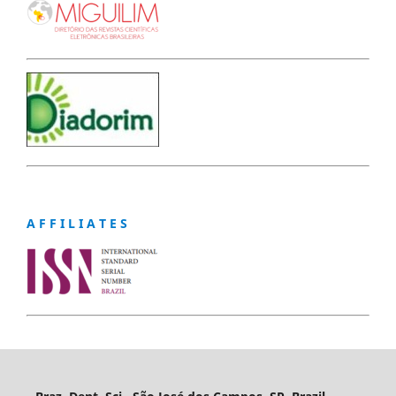
A F F I L I A T E S