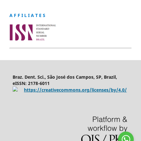
A F F I L I A T E S
Braz. Dent. Sci., São José dos Campos, SP, Brazil,
eISSN: 2178-6011
https://creativecommons.org/licenses/by/4.0/