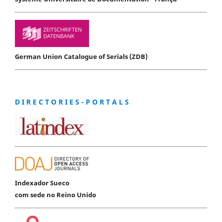
German Union Catalogue of Serials (ZDB)
D I R E C T O R I E S - P O R T A L S
Indexador Sueco
com sede no Reino Unido