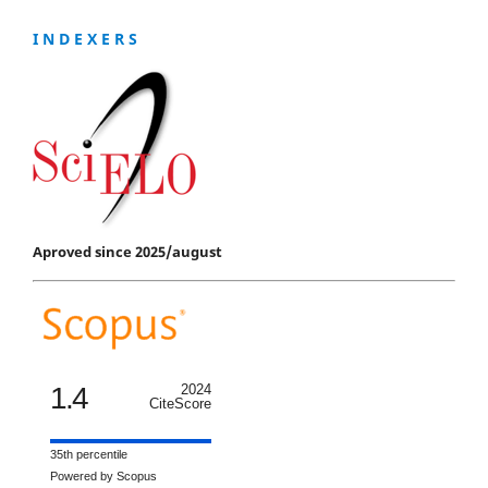
I N D E X E R S
Aproved since 2025/august
1.4
2024
CiteScore
35th percentile
Powered by Scopus