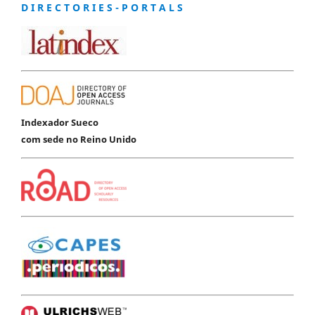
D I R E C T O R I E S - P O R T A L S
Indexador Sueco
com sede no Reino Unido