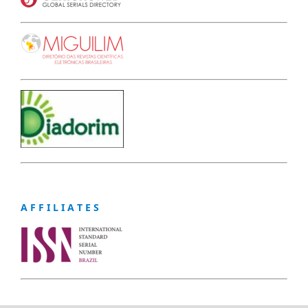
A F F I L I A T E S