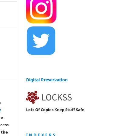
Digital Preservation
s
Lots Of Copies Keep Stuff Safe
Y
he
ccess
 the
I N D E X E R S