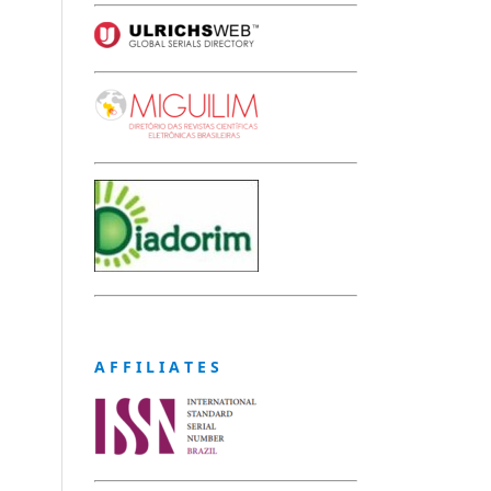
A F F I L I A T E S