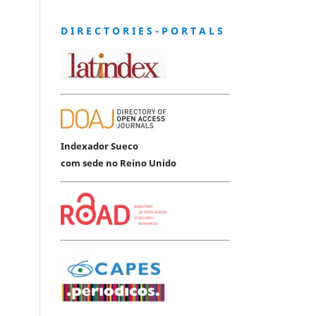
D I R E C T O R I E S - P O R T A L S
Indexador Sueco
com sede no Reino Unido