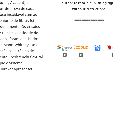
voclar/Vivadent) e
author to retain publishing rig
rpos-de-prova de cada
without restrictions.
aço inoxidável com as
=================
unto de fibras foi
evestimento. Os ensaios
MTS com velocidade de
tados foram analisados
 de Mann-Whitney. Uma
scópio Eletrônico de
0
0
entou resistência flexural
 que o Sistema
Fibrekor apresentou