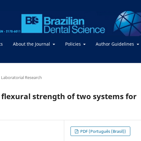
ts
About the Journal
Policies
Author Guidelines
or Laboratorial Research
flexural strength of two systems for
PDF (Português (Brasil))