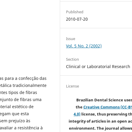
Published
2010-07-20
Issue
Vol. 5 No. 2 (2002)
Section
Clinical or Laboratorial Research
as para a confecção das
etálica tradicionalmente
License
ntes tipos de fibras
onjunto de fibras uma
Brazilian Dental Science use
erial estético de
the
Creative Commons (CC-B
legam que esta
4.0)
license, thus preserving t
sem prejuízo às
integrity of articles in an open a
valiar a resistência à
environment. The journal allows