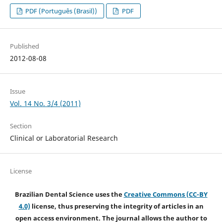
PDF (Português (Brasil))
PDF
Published
2012-08-08
Issue
Vol. 14 No. 3/4 (2011)
Section
Clinical or Laboratorial Research
License
Brazilian Dental Science uses the
Creative Commons (CC-BY
4.0)
license, thus preserving the integrity of articles in an
open access environment. The journal allows the author to