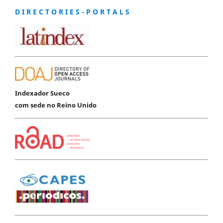
D I R E C T O R I E S - P O R T A L S
Indexador Sueco
com sede no Reino Unido