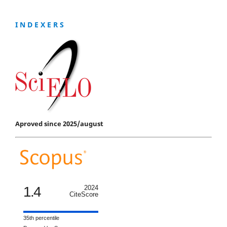
I N D E X E R S
Aproved since 2025/august
1.4
2024
CiteScore
35th percentile