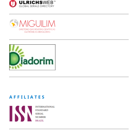
A F F I L I A T E S