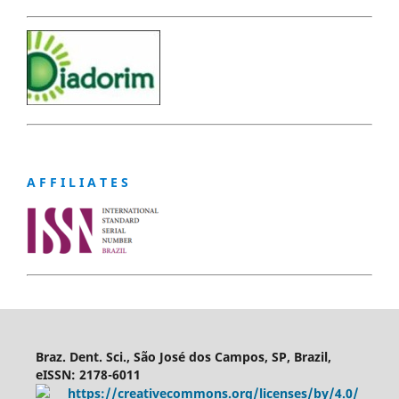
A F F I L I A T E S
Braz. Dent. Sci., São José dos Campos, SP, Brazil,
eISSN: 2178-6011
https://creativecommons.org/licenses/by/4.0/