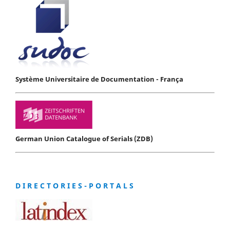
Système Universitaire de Documentation - França
German Union Catalogue of Serials (ZDB)
D I R E C T O R I E S - P O R T A L S