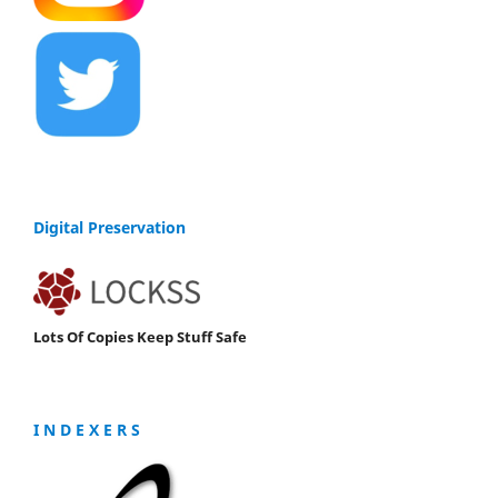
Digital Preservation
Lots Of Copies Keep Stuff Safe
I N D E X E R S