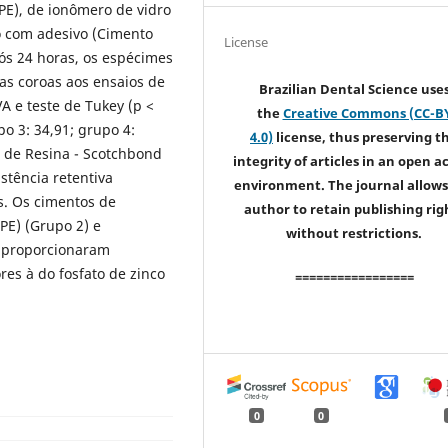
PE), de ionômero de vidro
so com adesivo (Cimento
License
ós 24 horas, os espécimes
 as coroas aos ensaios de
Brazilian Dental Science use
A e teste de Tukey (p <
the
Creative Commons (CC-B
po 3: 34,91; grupo 4:
4.0)
license, thus preserving t
 de Resina - Scotchbond
integrity of articles in an open a
stência retentiva
environment. The journal allows
s. Os cimentos de
author to retain publishing rig
PE) (Grupo 2) e
without restrictions.
) proporcionaram
res à do fosfato de zinco
=================
0
0