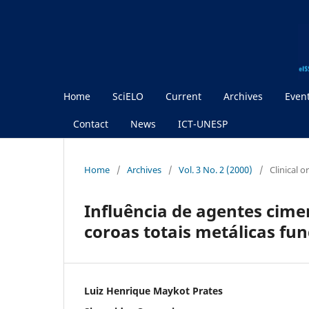
Home
SciELO
Current
Archives
Even
Contact
News
ICT-UNESP
Home
/
Archives
/
Vol. 3 No. 2 (2000)
/
Clinical 
Influência de agentes cime
coroas totais metálicas fu
Luiz Henrique Maykot Prates