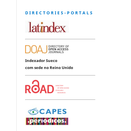
D I R E C T O R I E S - P O R T A L S
Indexador Sueco
com sede no Reino Unido