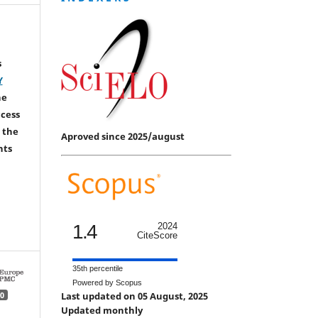
s
Y
he
ccess
 the
Aproved since 2025/august
hts
1.4
2024
CiteScore
35th percentile
Powered by Scopus
Last updated on 05 August, 2025
0
Updated monthly