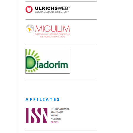
A F F I L I A T E S