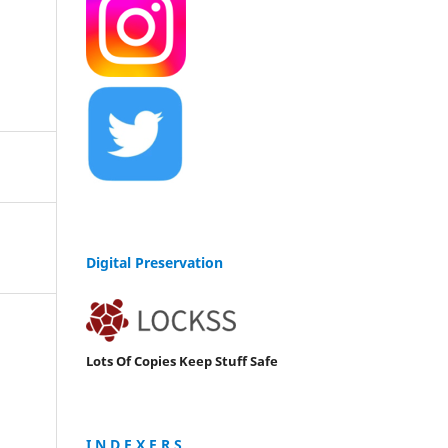
Digital Preservation
Lots Of Copies Keep Stuff Safe
I N D E X E R S