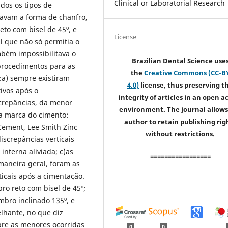
Clinical or Laboratorial Research
dos os tipos de
avam a forma de chanfro,
to com bisel de 45º, e
License
l que não só permitia o
bém impossibilitava o
Brazilian Dental Science use
procedimentos para as
the
Creative Commons (CC-B
:a) sempre existiram
4.0)
license, thus preserving t
tivos após o
integrity of articles in an open a
crepâncias, da menor
environment. The journal allows
a marca do cimento:
author to retain publishing rig
ement, Lee Smith Zinc
without restrictions.
screpâncias verticais
interna aliviada; c)as
=================
maneira geral, foram as
icais após a cimentação.
o reto com bisel de 45º;
mbro inclinado 135º, e
hante, no que diz
pre as menores ocorridas
0
0