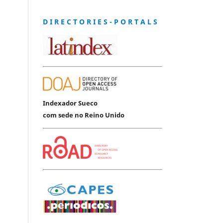
D I R E C T O R I E S - P O R T A L S
Indexador Sueco
com sede no Reino Unido