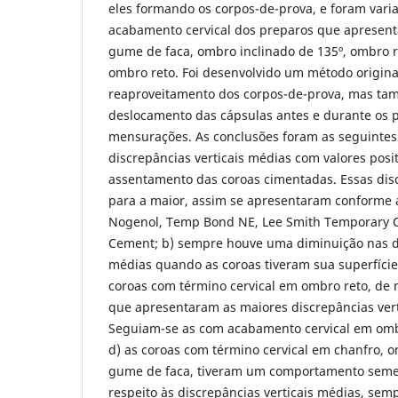
eles formando os corpos-de-prova, e foram varia
acabamento cervical dos preparos que apresent
gume de faca, ombro inclinado de 135º, ombro re
ombro reto. Foi desenvolvido um método origina
reaproveitamento dos corpos-de-prova, mas tam
deslocamento das cápsulas antes e durante os 
mensurações. As conclusões foram as seguintes
discrepâncias verticais médias com valores posi
assentamento das coroas cimentadas. Essas dis
para a maior, assim se apresentaram conforme 
Nogenol, Temp Bond NE, Lee Smith Temporary C
Cement; b) sempre houve uma diminuição nas di
médias quando as coroas tiveram sua superfície 
coroas com término cervical em ombro reto, de 
que apresentaram as maiores discrepâncias vert
Seguiam-se as com acabamento cervical em ombr
d) as coroas com término cervical em chanfro, o
gume de faca, tiveram um comportamento semel
respeito às discrepâncias verticais médias, sem