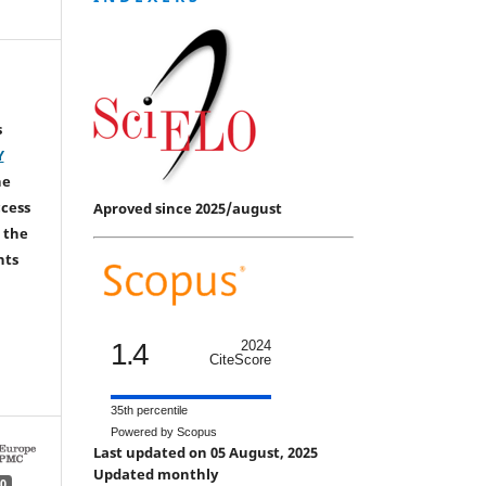
s
Y
he
ccess
Aproved since 2025/august
 the
hts
1.4
2024
CiteScore
35th percentile
Powered by Scopus
Last updated on 05 August, 2025
Updated monthly
0