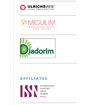
A F F I L I A T E S