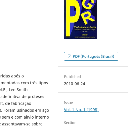
PDF (Português (Brasil))
rridas após o
Published
imentadas com três tipos
2010-06-24
.E., Lee Smith
 definitiva de próteses
Issue
nt, de fabricação
Vol. 1 No. 1 (1998)
s. Foram usinados em aço
 sem e com alívio interno
Section
e assentavam-se sobre