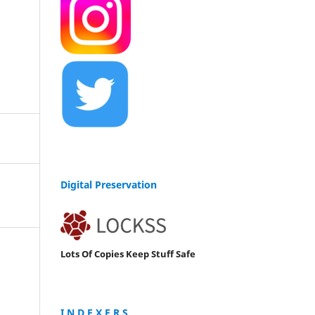
Digital Preservation
Lots Of Copies Keep Stuff Safe
I N D E X E R S