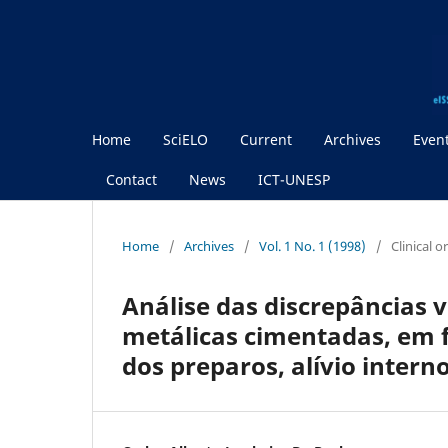
Home
SciELO
Current
Archives
Even
Contact
News
ICT-UNESP
Home
/
Archives
/
Vol. 1 No. 1 (1998)
/
Clinical 
Análise das discrepâncias v
metálicas cimentadas, em 
dos preparos, alívio inter