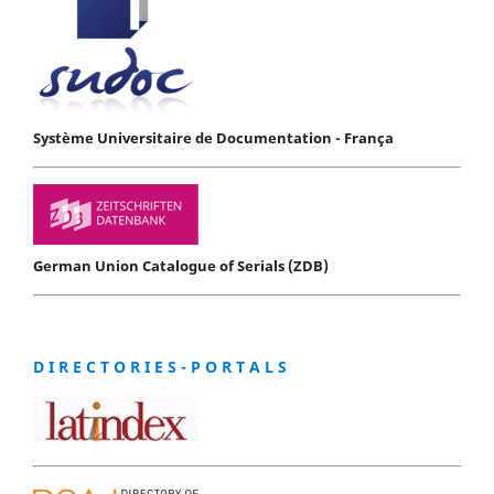
Système Universitaire de Documentation - França
German Union Catalogue of Serials (ZDB)
D I R E C T O R I E S - P O R T A L S