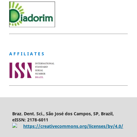
A F F I L I A T E S
Braz. Dent. Sci., São José dos Campos, SP, Brazil,
eISSN: 2178-6011
https://creativecommons.org/licenses/by/4.0/