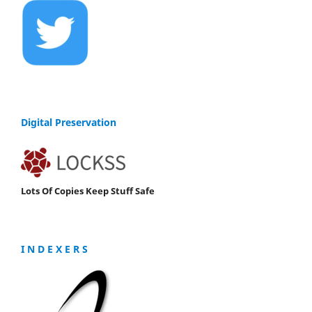
Digital Preservation
Lots Of Copies Keep Stuff Safe
I N D E X E R S