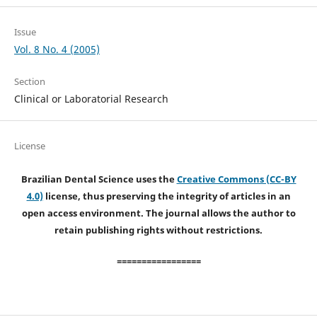
Issue
Vol. 8 No. 4 (2005)
Section
Clinical or Laboratorial Research
License
Brazilian Dental Science uses the
Creative Commons (CC-BY
4.0)
license, thus preserving the integrity of articles in an
open access environment. The journal allows the author to
retain publishing rights without restrictions.
=================