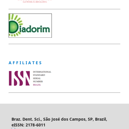
A F F I L I A T E S
Braz. Dent. Sci., São José dos Campos, SP, Brazil,
eISSN: 2178-6011