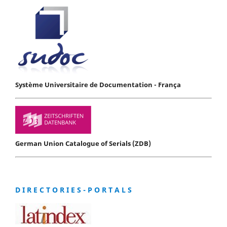
Système Universitaire de Documentation - França
German Union Catalogue of Serials (ZDB)
D I R E C T O R I E S - P O R T A L S