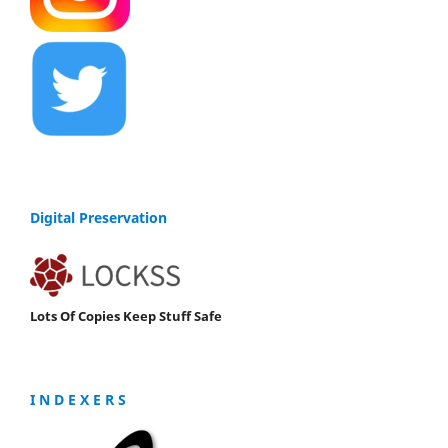
Digital Preservation
Lots Of Copies Keep Stuff Safe
I N D E X E R S