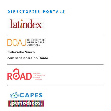
D I R E C T O R I E S - P O R T A L S
Indexador Sueco
com sede no Reino Unido