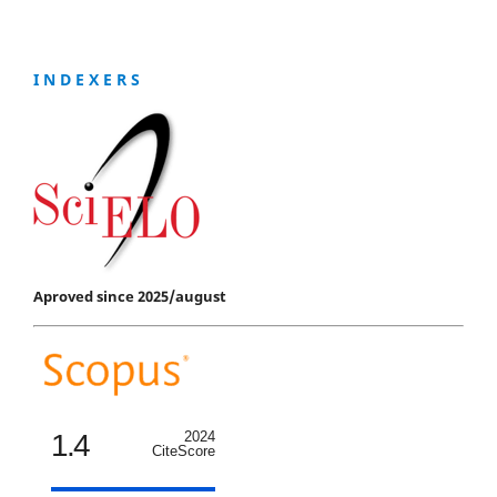
I N D E X E R S
Aproved since 2025/august
1.4
2024
CiteScore