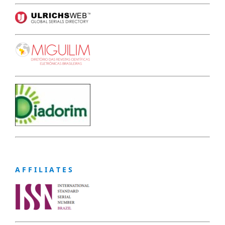
A F F I L I A T E S