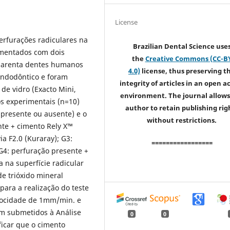
License
perfurações radiculares na
Brazilian Dental Science use
cimentados com dois
the
Creative Commons (CC-B
Quarenta dentes humanos
4.0)
license, thus preserving t
endodôntico e foram
integrity of articles in an open a
de vidro (Exacto Mini,
environment. The journal allows
s experimentais (n=10)
author to retain publishing rig
 presente ou ausente) e o
without restrictions.
nte + cimento Rely X™
a F2.0 (Kuraray); G3:
=================
G4: perfuração presente +
a na superfície radicular
 trióxido mineral
ara a realização do teste
locidade de 1mm/min. e
am submetidos à Análise
0
0
ficar que o cimento