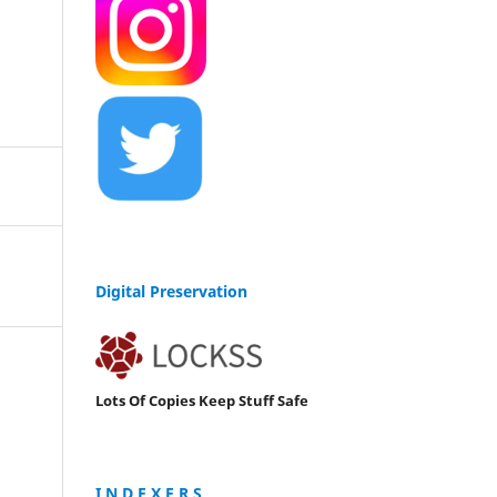
Digital Preservation
Lots Of Copies Keep Stuff Safe
I N D E X E R S