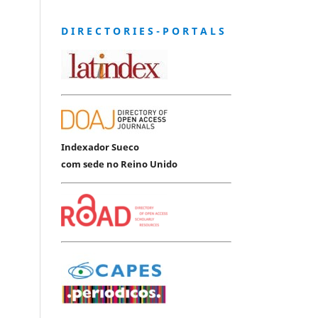
D I R E C T O R I E S - P O R T A L S
Indexador Sueco
com sede no Reino Unido