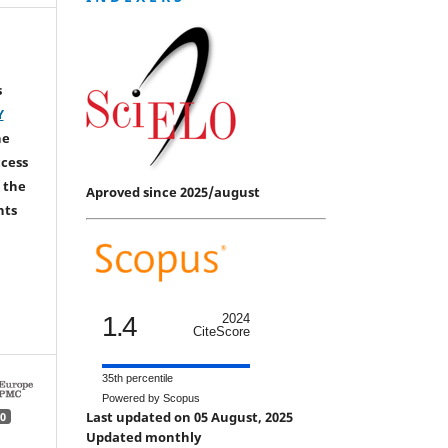
s
Y
he
ccess
 the
Aproved since 2025/august
hts
1.4
2024
CiteScore
35th percentile
Powered by Scopus
Last updated on 05 August, 2025
0
Updated monthly