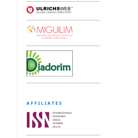
A F F I L I A T E S