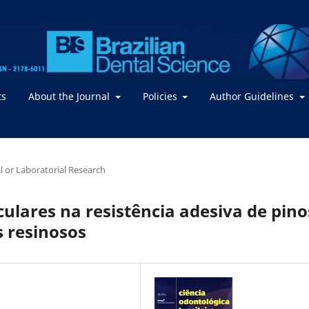
ts
About the Journal
Policies
Author Guidelines
al or Laboratorial Research
culares na resistência adesiva de pino
s resinosos