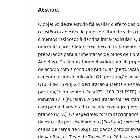
Abstract
O objetivo deste estudo foi avaliar o efeito das 
resistência adesiva de pinos de fibra de vidro 
cimentos resinosos à dentina intra-radicular. 
unirradiculares hígidos receberam tratamento 
preparados para a cimentação de pinos de fibra 
Angelus). Os dentes foram divididos em 4 grupo
de acordo com a condição radicular (perfuração
cimento resinoso utilizado: G1: perfuração ause
U100 (3M ESPE); G2: perfuração ausente + Panavi
perfuração presente + Rely X™ U100 (3M ESPE); 
Panavia F2.0 (Kuraray). A perfuração foi realizad
com ponta diamantada e selada com agregado de
branco (MTA). Os espécimes foram seccionados p
de extrusão por cisalhamento (
Push-out
) com ve
célula de carga de 50Kgf. Os dados obtidos for
de Variância e Teste de Tukey (5%). Pôde-se veri