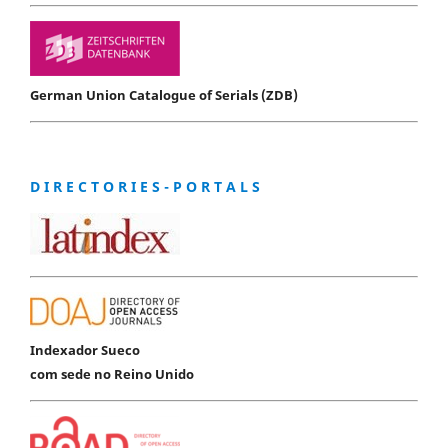
German Union Catalogue of Serials (ZDB)
D I R E C T O R I E S - P O R T A L S
Indexador Sueco
com sede no Reino Unido