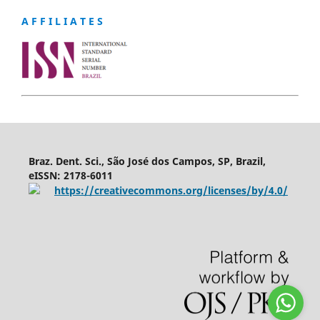
A F F I L I A T E S
Braz. Dent. Sci., São José dos Campos, SP, Brazil,
eISSN: 2178-6011
https://creativecommons.org/licenses/by/4.0/