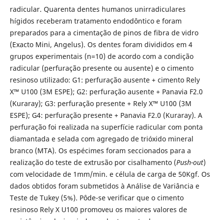
radicular. Quarenta dentes humanos unirradiculares
hígidos receberam tratamento endodôntico e foram
preparados para a cimentação de pinos de fibra de vidro
(Exacto Mini, Angelus). Os dentes foram divididos em 4
grupos experimentais (n=10) de acordo com a condição
radicular (perfuração presente ou ausente) e o cimento
resinoso utilizado: G1: perfuração ausente + cimento Rely
X™ U100 (3M ESPE); G2: perfuração ausente + Panavia F2.0
(Kuraray); G3: perfuração presente + Rely X™ U100 (3M
ESPE); G4: perfuração presente + Panavia F2.0 (Kuraray). A
perfuração foi realizada na superfície radicular com ponta
diamantada e selada com agregado de trióxido mineral
branco (MTA). Os espécimes foram seccionados para a
realização do teste de extrusão por cisalhamento (
Push-out
)
com velocidade de 1mm/min. e célula de carga de 50Kgf. Os
dados obtidos foram submetidos à Análise de Variância e
Teste de Tukey (5%). Pôde-se verificar que o cimento
resinoso Rely X U100 promoveu os maiores valores de